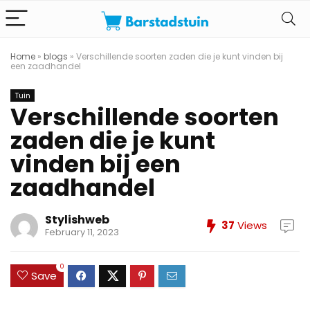
Home
»
blogs
»
Verschillende soorten zaden die je kunt vinden bij
een zaadhandel
Tuin
Verschillende soorten
zaden die je kunt
vinden bij een
zaadhandel
Stylishweb
37
Views
February 11, 2023
0
Save