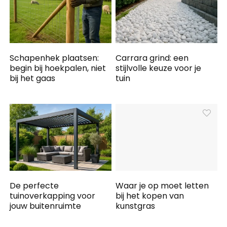
Schapenhek plaatsen:
Carrara grind: een
begin bij hoekpalen, niet
stijlvolle keuze voor je
bij het gaas
tuin
De perfecte
Waar je op moet letten
tuinoverkapping voor
bij het kopen van
jouw buitenruimte
kunstgras