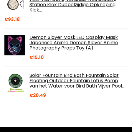
Station Klok Dubbelzijdige Opknoping
Klok…
€
93.18
Demon Slayer Mask,LED Cosplay Mask
Japanese Anime Demon Slayer Anime
Photography Props Toy (A)
€
15.10
Solar Fountain Bird Bath Fountain Solar
Floating Outdoor Fountain Lotus Pomp
van het Water voor Bird Bath Vijver Pool…
€
20.49