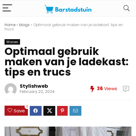
Home
»
blogs
»
Optimaal gebruik maken van je ladekast: tips en
trucs
Wonen
Optimaal gebruik
maken van je ladekast:
tips en trucs
Stylishweb
36
Views
February 22, 2024
0
Save