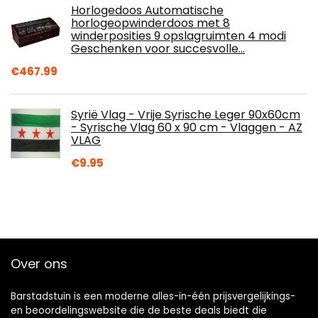
Horlogedoos Automatische
horlogeopwinderdoos met 8
winderposities 9 opslagruimten 4 modi
Geschenken voor succesvolle…
€
467.99
Syrië Vlag - Vrije Syrische Leger 90x60cm
- Syrische Vlag 60 x 90 cm - Vlaggen - AZ
VLAG
€
9.95
Over ons
Barstadstuin is een moderne alles-in-één prijsvergelijkings-
en beoordelingswebsite die de beste deals biedt die