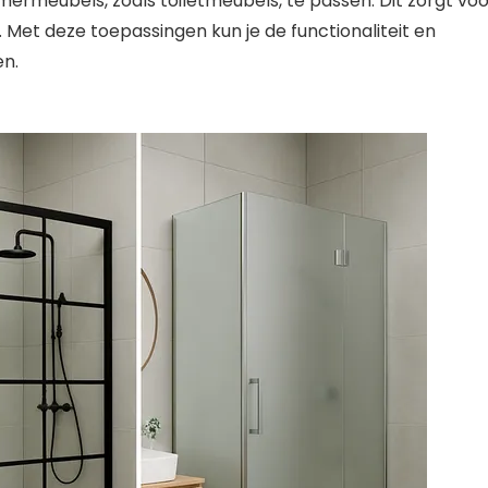
meubels, zoals toiletmeubels, te passen. Dit zorgt voo
 Met deze toepassingen kun je de functionaliteit en
en.