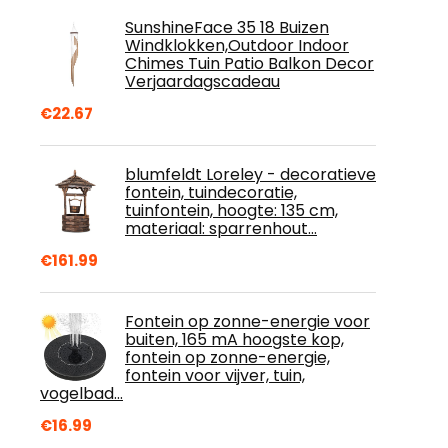
SunshineFace 35 18 Buizen
Windklokken,Outdoor Indoor
Chimes Tuin Patio Balkon Decor
Verjaardagscadeau
€
22.67
blumfeldt Loreley - decoratieve
fontein, tuindecoratie,
tuinfontein, hoogte: 135 cm,
materiaal: sparrenhout…
€
161.99
Fontein op zonne-energie voor
buiten, 165 mA hoogste kop,
fontein op zonne-energie,
fontein voor vijver, tuin,
vogelbad…
€
16.99