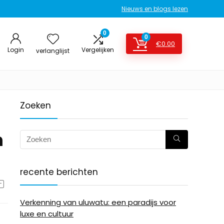
Nieuws en blogs lezen
0
0
€
0.00
Login
Vergelijken
verlanglijst
Zoeken
n
recente berichten
Verkenning van uluwatu: een paradijs voor
luxe en cultuur