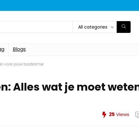
All categories
ag
Blogs
ten voor jouw badkamer
: Alles wat je moet wete
25
Views