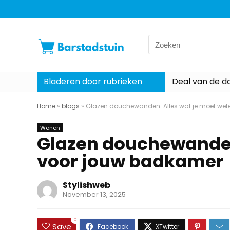
Search
for:
Bladeren door rubrieken
Deal van de d
Home
»
blogs
»
Glazen douchewanden: Alles wat je moet we
Wonen
Glazen douchewanden
voor jouw badkamer
Stylishweb
November 13, 2025
0
Save