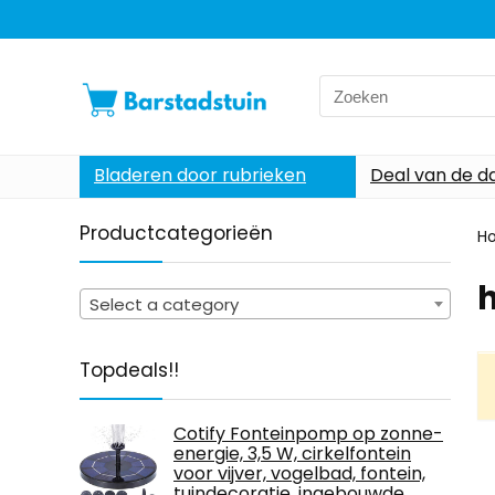
Search
for:
Bladeren door rubrieken
Deal van de d
Productcategorieën
H
Select a category
Topdeals!!
Cotify Fonteinpomp op zonne-
energie, 3,5 W, cirkelfontein
voor vijver, vogelbad, fontein,
tuindecoratie, ingebouwde…