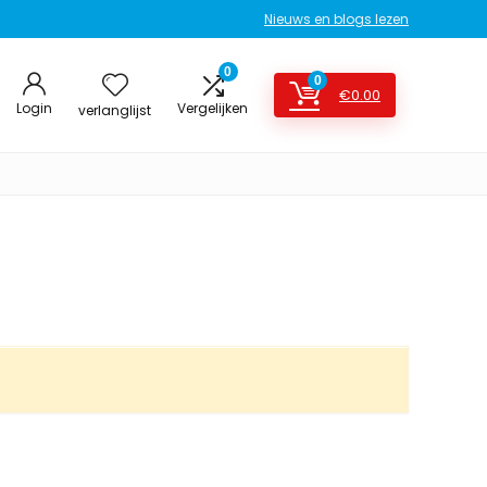
Nieuws en blogs lezen
0
0
€
0.00
Login
Vergelijken
verlanglijst