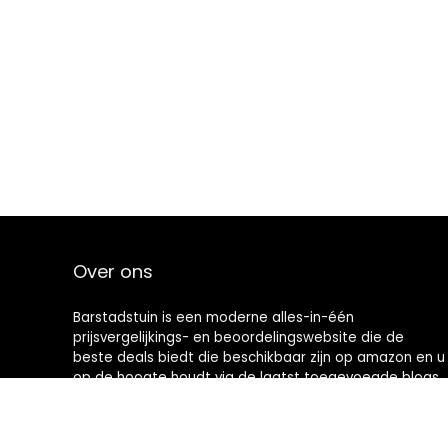
Over ons
Barstadstuin is een moderne alles-in-één
prijsvergelijkings- en beoordelingswebsite die de
beste deals biedt die beschikbaar zijn op amazon en u
op de hoogte houdt via de laatst toegevoegde blogs.
Alle afbeeldingen zijn auteursrechtelijk beschermd
door hun respectievelijke eigenaren. Alle geciteerde
inhoud is afgeleid van hun respectievelijke bronnen.