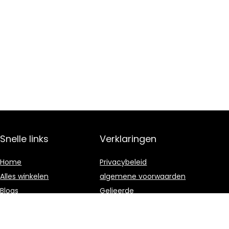
Snelle links
Verklaringen
Home
Privacybeleid
Alles winkelen
algemene voorwaarden
Blogs
Gelieerde
openbaarmaking
Onze webshops
Adverteren