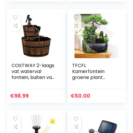
COSTWAY 2-laags
TFCFL
vat waterval
Kamerfontein
fontein, buiten vat
groene plant
water fontein met
fontein tuinfontein
handpomp,
fontein LED
rustieke massief
verlichting outdoor
€
98.99
€
50.00
houten
fontein waterval
constructie,
decoratie (geen…
buiten…