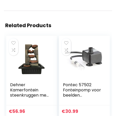
Related Products
Dehner
Pontec 57502
Kamerfontein
Fonteinpomp voor
steenkruggen met
beelden
LED-verlichting, ca.
PondoCompact
40 x 23 x 31 cm,
waterpretpomp
polyhars,
fonteinpomp voor
€
56.96
€
30.99
grijs/bruin
binnen 300 l/h