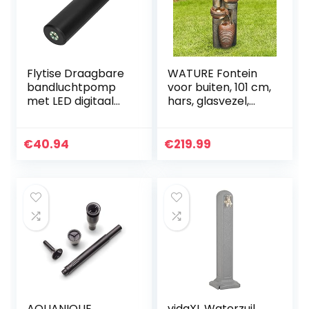
Flytise Draagbare
WATURE Fontein
bandluchtpomp
voor buiten, 101 cm,
met LED digitaal
hars, glasvezel,
scherm 150 PSI
vrijstaande
draadloze
waterval, fontein
oplaadbare
met rustgevende
€
40.94
€
219.99
luchtcompressor
en ontspannende…
12V bandenpomp
met…
AQUANIQUE
vidaXL Waterzuil