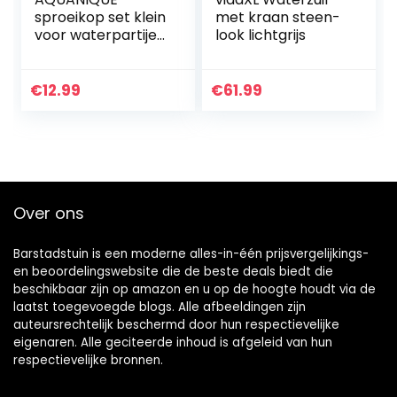
sproeikop set klein
met kraan steen-
voor waterpartijen
look lichtgrijs
| 18,7mm
binnendraad | 3
sproeiers voor
€
12.99
€
61.99
prachtige
waterbeelden
Over ons
Barstadstuin is een moderne alles-in-één prijsvergelijkings-
en beoordelingswebsite die de beste deals biedt die
beschikbaar zijn op amazon en u op de hoogte houdt via de
laatst toegevoegde blogs. Alle afbeeldingen zijn
auteursrechtelijk beschermd door hun respectievelijke
eigenaren. Alle geciteerde inhoud is afgeleid van hun
respectievelijke bronnen.