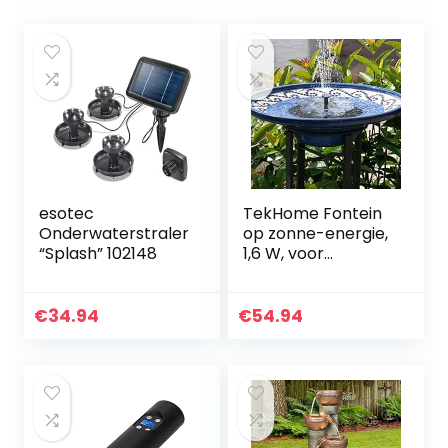
esotec
TekHome Fontein
Onderwaterstraler
op zonne-energie,
“Splash” 102148
1,6 W, voor
vogelbad,
tuindecoratie,
groot voor buiten,
€
34.94
€
54.94
waterspel voor
mini-vijver…