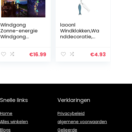
Windgong
laoonl
Zonne-energie
Windklokken,Wa
Windgong
nddecoratie,
Decor voor
Ocean Series
binnen/buiten
Hanger
Achort Wind
Geschenken
€
16.99
€
4.93
Chime
Ocean Wind
Zonnelicht
Ambachten
Kolibries
Kleine Vis
Outdoor…
Hangers
Woonaccessoir
es…
Snelle links
Verklaringen
Home
Privacybeleid
Alles winkelen
algemene voorwaarden
Blogs
Gelieerde