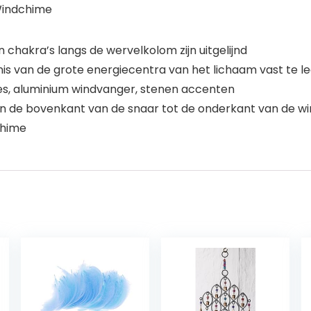
Windchime
n chakra’s langs de wervelkolom zijn uitgelijnd
is van de grote energiecentra van het lichaam vast te l
jes, aluminium windvanger, stenen accenten
an de bovenkant van de snaar tot de onderkant van de w
chime