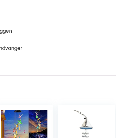
eggen
indvanger