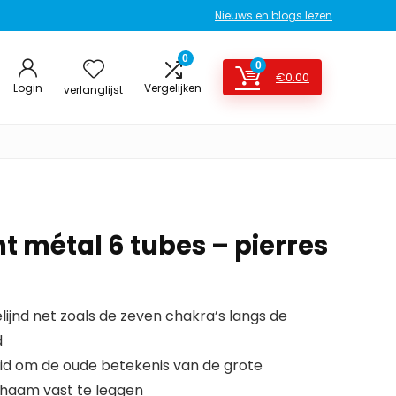
Nieuws en blogs lezen
0
0
€
0.00
Login
Vergelijken
verlanglijst
nt métal 6 tubes – pierres
elijnd net zoals de zeven chakra’s langs de
d
id om de oude betekenis van de grote
chaam vast te leggen