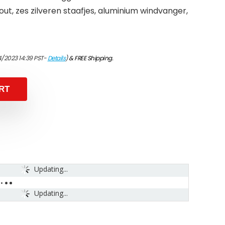
t, zes zilveren staafjes, aluminium windvanger,
4/2023 14:39 PST-
Details
)
&
FREE Shipping
.
RT
Updating...
Updating...