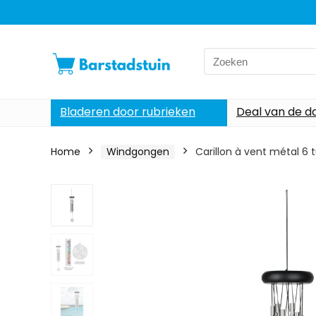
Search
for:
Bladeren door rubrieken
Deal van de d
Home
Windgongen
Carillon à vent métal 6 