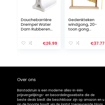
Douchebarrière
Gedenkteken
Drempel Water
windgong, 20-
Dam Rubberen
toon gong
Douchebarrière
decor,
Keuken
gedenkteken
Badkamer
geschenken
€
26.99
€
37.77
Afdichting Strip
tafel voor
Voering
kinderen
Waterstop Bad
kinderen
Glas…
Over ons
Barstadstuin is een moderne alles-in-één
prijsvergelijkings- en beoordelingswebsite die de
beste deals biedt die beschikbaar zijn op amazon en u
op de hoogte houdt via de laatst toegevoegde blogs.