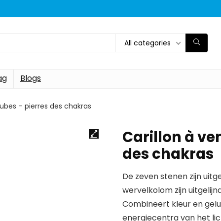
All categories
ag
Blogs
tubes – pierres des chakras
Carillon à ve
des chakras
De zeven stenen zijn uitg
wervelkolom zijn uitgelijn
Combineert kleur en gelu
energiecentra van het li