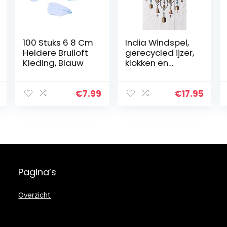
100 Stuks 6 8 Cm
India Windspel,
Heldere Bruiloft
gerecycled ijzer,
Kleding, Blauw
klokken en
glaskralen
€
7.99
€
17.95
Pagina’s
Overzicht