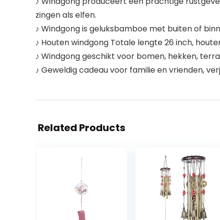
♪ Windgong produceert een prachtige rustgevend
zingen als elfen.
♪ Windgong is geluksbamboe met buiten of binn
♪ Houten windgong Totale lengte 26 inch, hout
♪ Windgong geschikt voor bomen, hekken, terra
♪ Geweldig cadeau voor familie en vrienden, ver
Related Products