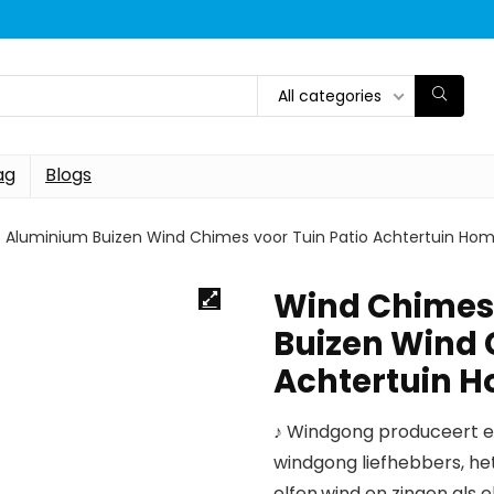
All categories
ag
Blogs
 Aluminium Buizen Wind Chimes voor Tuin Patio Achtertuin Ho
Wind Chimes
Buizen Wind 
Achtertuin H
♪ Windgong produceert e
windgong liefhebbers, he
elfen.wind en zingen als e