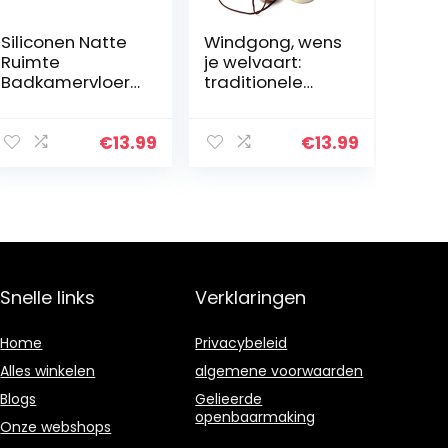
Siliconen Natte
Windgong, wens
Ruimte
je welvaart:
Badkamervloer
traditionele
Hot Shower Door
Chinese
Dam Water
verbazingwekke
Stopper
nde 4 buizen 5
€
13.99
€
13.99
Inklapbare
bellen en houten
Douche Drempel
voet Brons
Water Barrière
windgong voor…
Voor…
Snelle links
Verklaringen
Home
Privacybeleid
Alles winkelen
algemene voorwaarden
Blogs
Gelieerde
openbaarmaking
Onze webshops