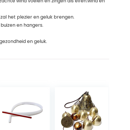
achte wind voelen en zingen als elfen.wind en
al het plezier en geluk brengen.
 buizen en hangers.
 gezondheid en geluk.