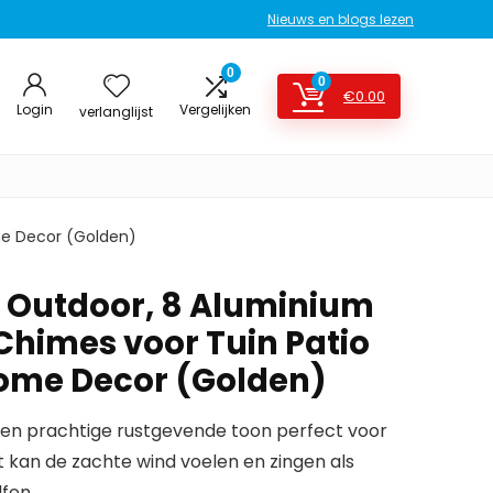
Nieuws en blogs lezen
0
0
€
0.00
Login
Vergelijken
verlanglijst
me Decor (Golden)
 Outdoor, 8 Aluminium
Chimes voor Tuin Patio
ome Decor (Golden)
en prachtige rustgevende toon perfect voor
t kan de zachte wind voelen en zingen als
lfen.