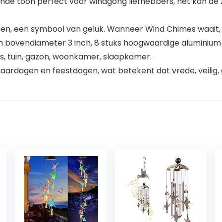
e toon perfect voor windgong liefhebbers, het kan de z
en, een symbool van geluk. Wanneer Wind Chimes waait, z
en bovendiameter 3 inch, 8 stuks hoogwaardige aluminium
s, tuin, gazon, woonkamer, slaapkamer.
jaardagen en feestdagen, wat betekent dat vrede, veilig,