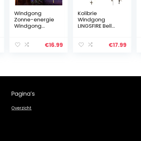
Windgong
Kolibrie
Zonne-energie
Windgong
Windgong
LINGSFIRE Bell
Decor voor
Wind Chimes
binnen/buiten
Outdoor &
Achort Wind
Indoor
€
16.99
€
17.99
Chime
Decoratie Grote
Zonnelicht
Metalen
Kolibries
Windgong 35
Outdoor…
inch Retro
Messing…
Pagina’s
Overzicht