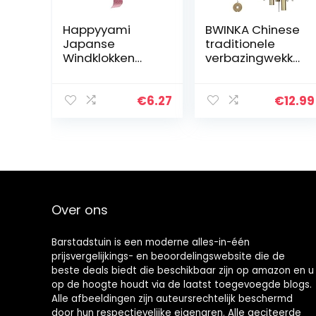
Happyyami
BWINKA Chinese
Japanse
traditionele
Windklokken
verbazingwekke
Glas
nde 4 buizen 5
Windklokken
klokken brons
Home Decors
tuin outdoor
€
6.27
€
12.99
Ornamenten
woonkamer
Auto Decoratie
wind chimes
Verjaardagsca
60cm
deaus
Over ons
Barstadstuin is een moderne alles-in-één
prijsvergelijkings- en beoordelingswebsite die de
beste deals biedt die beschikbaar zijn op amazon en u
op de hoogte houdt via de laatst toegevoegde blogs.
Alle afbeeldingen zijn auteursrechtelijk beschermd
door hun respectievelijke eigenaren. Alle geciteerde