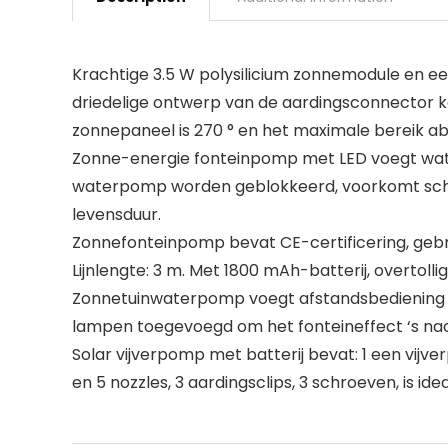
Krachtige 3.5 W polysilicium zonnemodule en ee
driedelige ontwerp van de aardingsconnector 
zonnepaneel is 270 ° en het maximale bereik a
Zonne-energie fonteinpomp met LED voegt wate
waterpomp worden geblokkeerd, voorkomt sch
levensduur.
Zonnefonteinpomp bevat CE-certificering, gebru
Lijnlengte: 3 m. Met 1800 mAh-batterij, overtoll
Zonnetuinwaterpomp voegt afstandsbediening toe
lampen toegevoegd om het fonteineffect ‘s nac
Solar vijverpomp met batterij bevat: 1 een vijv
en 5 nozzles, 3 aardingsclips, 3 schroeven, is ide