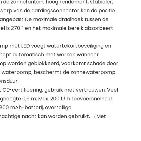
 de zonnefontein, hoog rendement, stabieler;
ntwerp van de aardingsconnector kan de positie
angepast De maximale draaihoek tussen de
l is 270 ° en het maximale bereik absorbeert
mp met LED voegt watertekortbeveiliging en
, stopt automatisch met werken wanneer
mp worden geblokkeerd, voorkomt schade door
de waterpomp, beschermt de zonnewaterpomp
ensduur.
E-certificering, gebruik met vertrouwen. Veel
ghoogte 0,6 m; Max. 200 l / h toevoersnelheid;
 1800 mAh-batterij, overtollige
genachtige nacht kan worden gebruikt. （Met