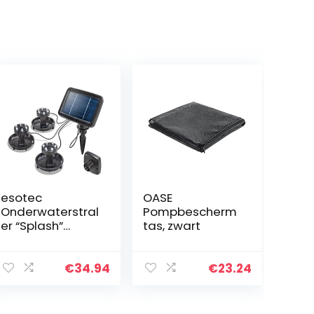
esotec
OASE
Onderwaterstral
Pompbescherm
er “Splash”
tas, zwart
102148
€
34.94
€
23.24