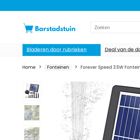
Search
for:
Bladeren door rubrieken
Deal van de d
Home
Fonteinen
Forever Speed 3.5W Fontei