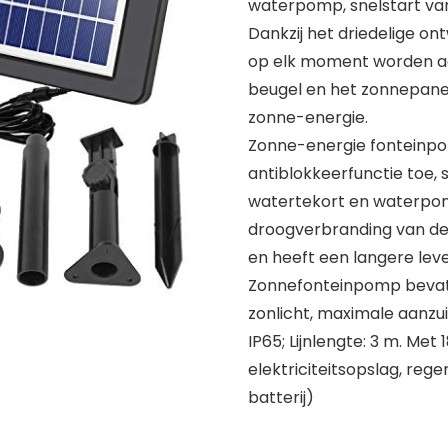
waterpomp, snelstart van
Dankzij het driedelige o
op elk moment worden a
beugel en het zonnepanee
zonne-energie.
Zonne-energie fonteinpo
antiblokkeerfunctie toe
watertekort en waterpo
droogverbranding van 
en heeft een langere lev
Zonnefonteinpomp bevat C
zonlicht, maximale aanzui
IP65; Lijnlengte: 3 m. Met
elektriciteitsopslag, re
batterij)