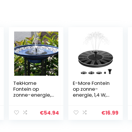
TekHome
E-More Fontein
Fontein op
op zonne-
zonne-energie,
energie, 1,4 W,
1,6 W, voor
met 5 sproeiers,
vogelbad,
monokristallijn
tuindecoratie,
zonne-
€
54.94
€
16.99
groot voor
waterpomp,
buiten,
eenvoudige
waterspel voor
installatie,