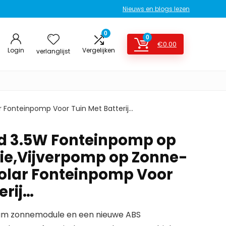
Nieuws en blogs lezen
0
0
€
0.00
Login
Vergelijken
verlanglijst
 Fonteinpomp Voor Tuin Met Batterij…
d 3.5W Fonteinpomp op
ie,Vijverpomp op Zonne-
Solar Fonteinpomp Voor
erij…
cium zonnemodule en een nieuwe ABS