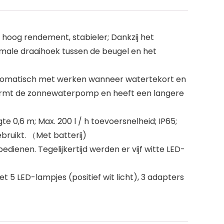
hoog rendement, stabieler; Dankzij het
male draaihoek tussen de beugel en het
automatisch met werken wanneer watertekort en
rmt de zonnewaterpomp en heeft een langere
 0,6 m; Max. 200 l / h toevoersnelheid; IP65;
ebruikt. （Met batterij)
enen. Tegelijkertijd werden er vijf witte LED-
 5 LED-lampjes (positief wit licht), 3 adapters