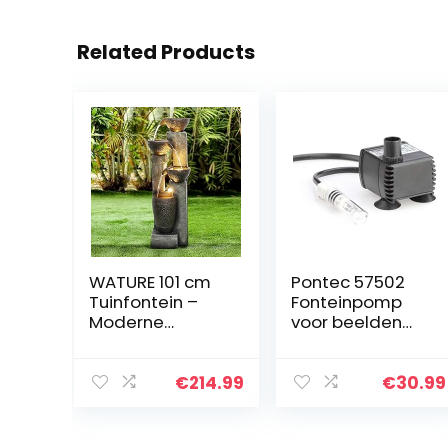
Related Products
WATURE 101 cm
Pontec 57502
Tuinfontein –
Fonteinpomp
Moderne
voor beelden
buitenfontein
PondoCompact
met
waterpretpomp
rustgevende
fonteinpomp
€
214.99
€
30.99
watergeluiden,
voor binnen 300
elektrische LED-
l/h
lichtwaterval,