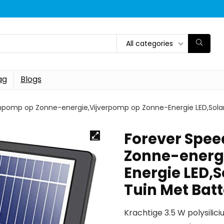
All categories
ag
Blogs
npomp op Zonne-energie,Vijverpomp op Zonne-Energie LED,Solar
Forever Spee
Zonne-energ
Energie LED,
Tuin Met Batt
Krachtige 3.5 W polysili