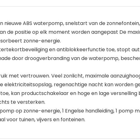
n nieuwe ABS waterpomp, snelstart van de zonnefontein, 
kan de positie op elk moment worden aangepast De maxi
bsorbeert zonne-energie.
rtekortbeveiliging en antiblokkeerfunctie toe, stopt 
ade door droogverbranding van de waterpomp, besche
ik met vertrouwen. Veel zonlicht, maximale aanzuighoogte
ige elektriciteitsopslag, regenachtige nacht kan worden g
, kan productschakelaar en hoge en lage versnelling bedi
hts te versterken.
erpomp op zonne-energie, 1 Engelse handleiding, 1 pomp met
aal voor tuinen, vijvers en fonteinen.