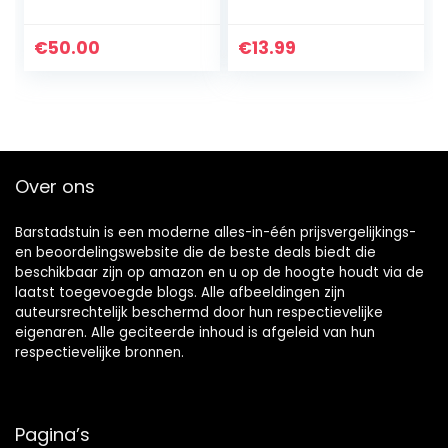
fontein tuinfontein
fontein Pomp met
fontein LED
900mAh Batterij
verlichting outdoor
en 4 Sproeiers,
€
50.00
€
13.99
fontein waterval
Solar Fontein op…
decoratie (geen…
Over ons
Barstadstuin is een moderne alles-in-één prijsvergelijkings-
en beoordelingswebsite die de beste deals biedt die
beschikbaar zijn op amazon en u op de hoogte houdt via de
laatst toegevoegde blogs. Alle afbeeldingen zijn
auteursrechtelijk beschermd door hun respectievelijke
eigenaren. Alle geciteerde inhoud is afgeleid van hun
respectievelijke bronnen.
Pagina’s