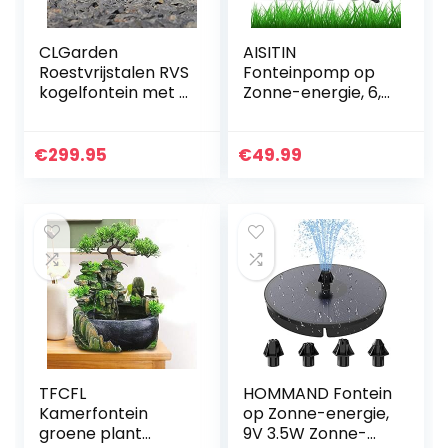
CLGarden
AISITIN
Roestvrijstalen RVS
Fonteinpomp op
kogelfontein met 3
Zonne-energie, 6,5
roestvrij stalen
W, Ingebouwde
bollen mat
1500 mAh Batterij,
geborsteld, incl.
Verbeterde
€
299.95
€
49.99
LED-verlichting,
Vijverpomp op
waterspel…
Zonne-energie…
TFCFL
HOMMAND Fontein
Kamerfontein
op Zonne-energie,
groene plant
9V 3.5W Zonne-