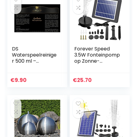
DS
Forever Speed
Waterspeelreinige
3.5W Fonteinpomp
r 500 ml –
op Zonne-
fonteinreiniger
energie,Vijverpom
voor tuin- en
p op Zonne-
kamerfontein
Energie LED,Solar
€
9.90
€
25.70
Fonteinpomp Voor
Tuin Met Batterij…