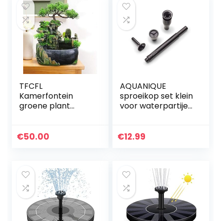
TFCFL
AQUANIQUE
Kamerfontein
sproeikop set klein
groene plant
voor waterpartijen
fontein tuinfontein
| 18,7mm
fontein LED
binnendraad | 3
verlichting outdoor
sproeiers voor
€
50.00
€
12.99
fontein waterval
prachtige
decoratie (geen…
waterbeelden