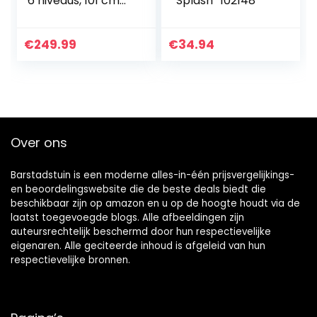
6 niveaus, 101 cm
“Splash” 102148
hoge
cascadeerende
waterval met
€
249.99
€
34.94
ledlampen,
rustgevende rust
voor huis, tuin…
Over ons
Barstadstuin is een moderne alles-in-één prijsvergelijkings-
en beoordelingswebsite die de beste deals biedt die
beschikbaar zijn op amazon en u op de hoogte houdt via de
laatst toegevoegde blogs. Alle afbeeldingen zijn
auteursrechtelijk beschermd door hun respectievelijke
eigenaren. Alle geciteerde inhoud is afgeleid van hun
respectievelijke bronnen.