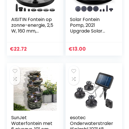
AISITIN Fontein op
Solar Fontein
zonne-energie, 2,5
Pomp, 2021
W, 160 mm,
Upgrade Solar
vijverpomp,
Fontein voor
outdoor,
Vogelbad, Cirkel
waterpomp,
Zonnefontein voor
€
22.72
€
13.00
drijvende
Tuin, Fontein,
fonteinpomp met
Vogelbad, Water…
6…
SunJet
esotec
Waterfontein met
Onderwaterstraler