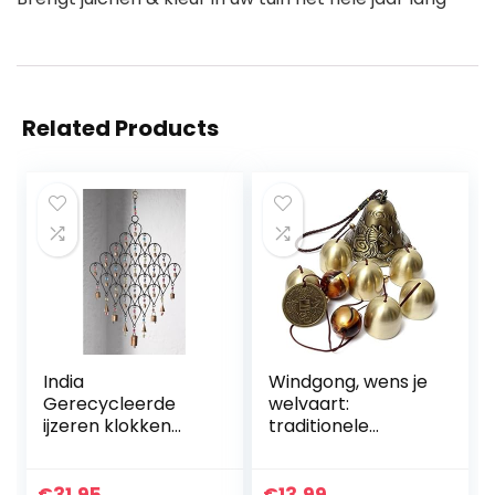
Related Products
India
Windgong, wens je
Gerecycleerde
welvaart:
ijzeren klokken
traditionele
Teardrop Wind
Chinese
Chime
verbazingwekkend
e 4 buizen 5 bellen