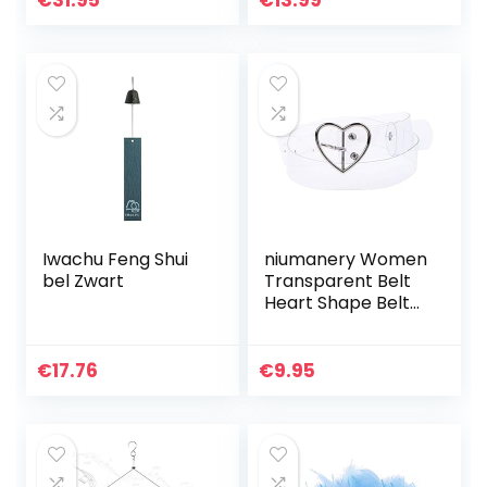
€
31.95
€
13.99
en houten voet
Brons windgong
voor…
Iwachu Feng Shui
niumanery Women
bel Zwart
Transparent Belt
Heart Shape Belt
Buckle Invisible
Clear Waist Belt 1#
€
17.76
€
9.95