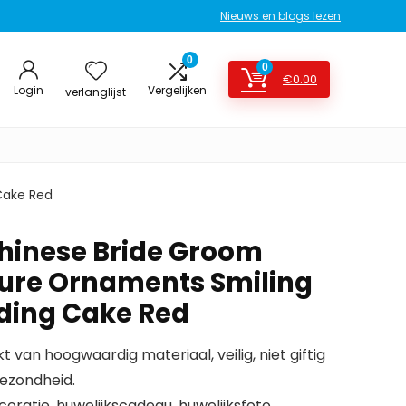
Nieuws en blogs lezen
0
0
€
0.00
Login
Vergelijken
verlanglijst
Cake Red
hinese Bride Groom
ture Ornaments Smiling
ding Cake Red
van hoogwaardig materiaal, veilig, niet giftig
gezondheid.
oratie, huwelijkscadeau, huwelijksfoto