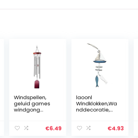
Windspellen,
laoonl
geluid games
Windklokken,Wa
windgong
nddecoratie,
aluminium, met
Ocean Series
6 windgellen,
Hanger
geluidsbuizen,
Geschenken
€
6.49
€
4.93
voor
Ocean Wind