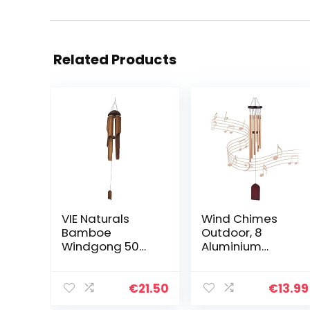
Related Products
VIE Naturals
Wind Chimes
Bamboe
Outdoor, 8
Windgong 50
Aluminium
cm Hoogte,
Buizen Wind
Bruin
Chimes voor
Tuin Patio
€
21.50
€
13.99
Achtertuin Home