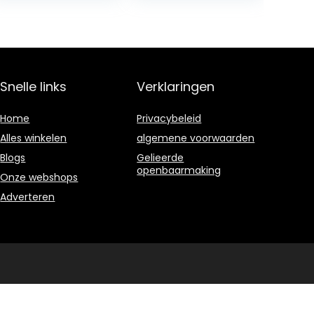
kinderen
Windgong Met S
kinderen
Hook
Windklokken
Home…
Snelle links
Verklaringen
Home
Privacybeleid
Alles winkelen
algemene voorwaarden
Blogs
Gelieerde
openbaarmaking
Onze webshops
Adverteren