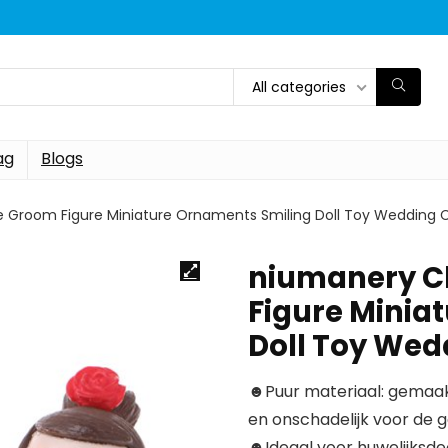
All categories
ag
Blogs
e Groom Figure Miniature Ornaments Smiling Doll Toy Wedding 
niumanery C
Figure Minia
Doll Toy Wed
☻Puur materiaal: gemaakt 
en onschadelijk voor de 
☻Ideaal voor huwelijksdec