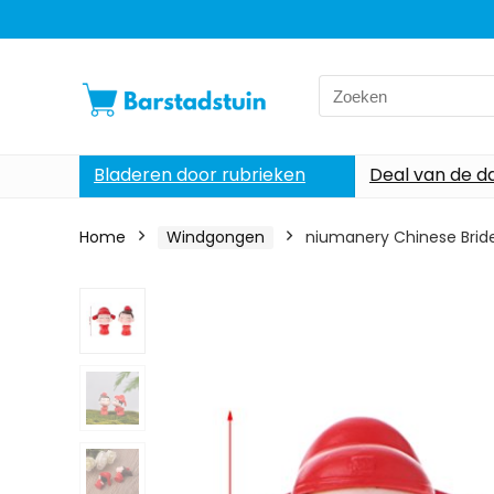
Search
for:
Bladeren door rubrieken
Deal van de d
Home
Windgongen
niumanery Chinese Brid