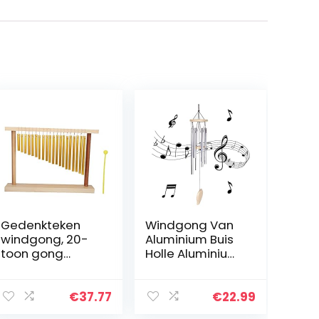
Gedenkteken
Windgong Van
windgong, 20-
Aluminium Buis
toon gong
Holle Aluminium
decor,
Windgong
gedenkteken
Windklokken
geschenken
Outdoor
€
37.77
€
22.99
tafel voor
Aluminium