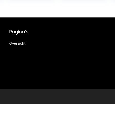
thuisdecoratie,
Ambachten
cadeau
Kleine Vis
Hangers
Woonaccessoir
es…
Pagina’s
Overzicht