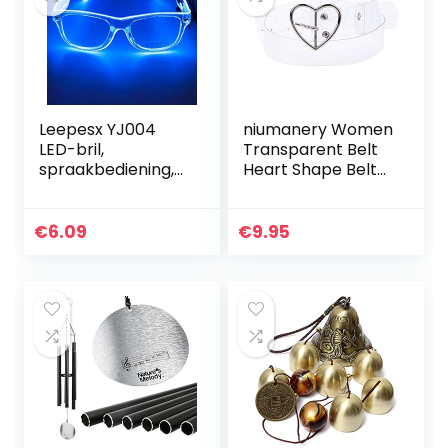
Leepesx YJ004
niumanery Women
LED-bril,
Transparent Belt
spraakbediening,
Heart Shape Belt
10 kleuren, optie
Buckle Invisible
Light Up El Wire
Clear Waist Belt 1#
Neon Rave glazen,
€
6.09
€
9.95
twinkle glowing
party club…