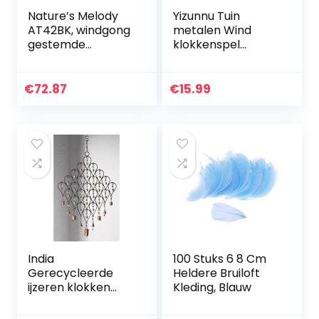
Nature’s Melody
Yizunnu Tuin
AT42BK, windgong
metalen Wind
gestemde
klokkenspel
klankbuizen, zwart,
Outdoor indoor bel
80 cm
Wind klokkenspel
Woondecoratie 40
€
72.87
€
15.99
cm
India
100 Stuks 6 8 Cm
Gerecycleerde
Heldere Bruiloft
ijzeren klokken
Kleding, Blauw
Teardrop Wind
Chime