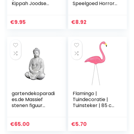
Kippah Joodse
Speelgoed Horror
tempel Yarmulke
Cartoon Plushie
synagoge
Gevulde Pop
Anime Zachte
€
9.95
€
8.92
Gevulde Pluche
Speelgoed
Poppen…
gartendekoparadi
Flamingo |
es.de Massief
Tuindecoratie |
stenen figuur
Tuinsteker | 85 cm
Boeddhabeeld van
| Roze
gegoten steen,
vorstbestendig
€
65.00
€
5.70
(grijs)