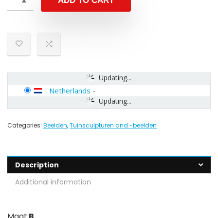
ADD TO CART
Updating...
Netherlands
-
Updating...
Categories:
Beelden
,
Tuinsculpturen and -beelden
Description
Additional information
Maat:
B