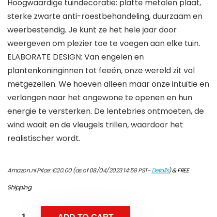
Hoogwaardige tuindecoratie: platte metalen plaat,
sterke zwarte anti-roestbehandeling, duurzaam en
weerbestendig. Je kunt ze het hele jaar door
weergeven om plezier toe te voegen aan elke tuin.
ELABORATE DESIGN: Van engelen en
plantenkoninginnen tot feeën, onze wereld zit vol
metgezellen. We hoeven alleen maar onze intuïtie en
verlangen naar het ongewone te openen en hun
energie te versterken. De lentebries ontmoeten, de
wind waait en de vleugels trillen, waardoor het
realistischer wordt.
Amazon.nl Price:
€
20.00
(as of 08/04/2023 14:59 PST-
Details
)
&
FREE
Shipping
.