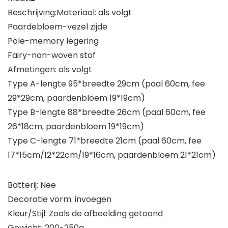
Beschrijving:Materiaal: als volgt
Paardebloem-vezel zijde
Pole-memory legering
Fairy-non-woven stof
Afmetingen: als volgt
Type A-lengte 95*breedte 29cm (paal 60cm, fee
29*29cm, paardenbloem 19*19cm)
Type B-lengte 88*breedte 26cm (paal 60cm, fee
26*18cm, paardenbloem 19*19cm)
Type C-lengte 71*breedte 21cm (paal 60cm, fee
17*15cm/12*22cm/19*16cm, paardenbloem 21*21cm)
Batterij: Nee
Decoratie vorm: invoegen
Kleur/Stijl: Zoals de afbeelding getoond
Gewicht: 200-250g