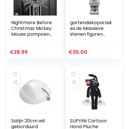
Nightmare Before
gartendekoparadi
Christmas Mickey
es.de Massieve
Mouse pompoen
stenen figuren
krans-Jack
Chinese
Skellington krans,
terracotta krijger
Disney Halloween
gemaakt van
€
28.99
€
35.00
krans, Mi-ckey
gegoten steen
muis krans…
vorstbestendig…
Satijn 20cm wit
SUPYINI Cartoon
geborduurd
Hond Pluche