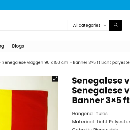
All categories
ag
Blogs
 Senegalese vlaggen 90 x 150 cm – Banner 3×5 ft Licht polyeste
Senegalese v
Senegalese v
Banner 3×5 ft
Hangend : Tules
Materiaal : Licht Polyeste
Gebruik : Binnenzijde