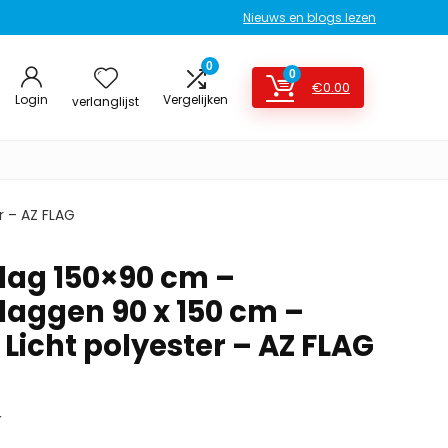
Nieuws en blogs lezen
0
0
€
0.00
Login
Vergelijken
verlanglijst
r – AZ FLAG
lag 150×90 cm –
laggen 90 x 150 cm –
 Licht polyester – AZ FLAG
r