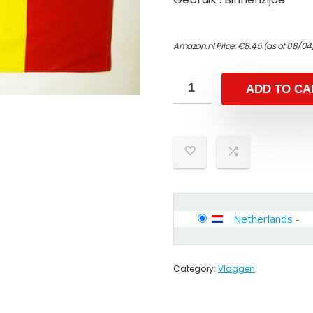
Amazon.nl Price:
€
8.45
(as of 08/04
ADD TO CA
Netherlands
-
Category:
Vlaggen