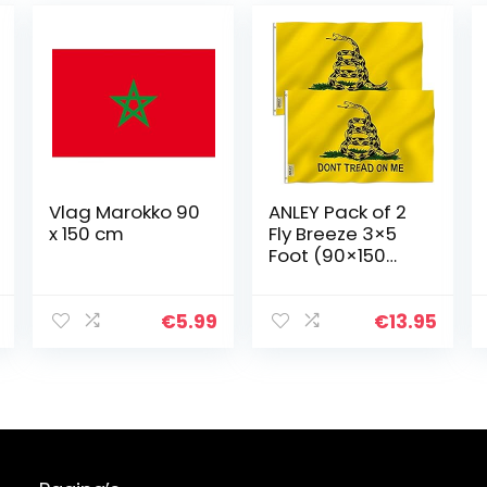
Vlag Marokko 90
ANLEY Pack of 2
x 150 cm
Fly Breeze 3×5
Foot (90×150
cm) Don’t Tread
On Me Gadsden
Flag –
€
5.99
€
13.95
Levendige
kleuren en UV
vervagend…