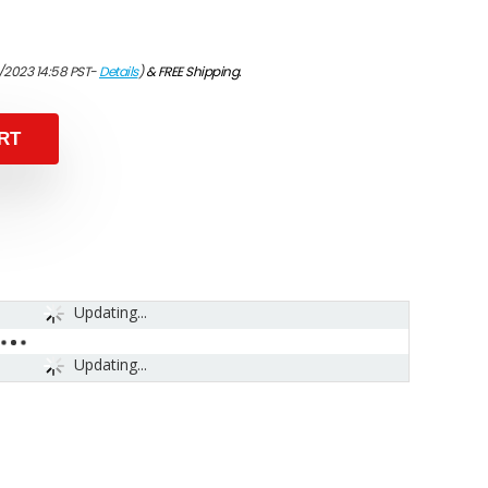
/2023 14:58 PST-
Details
)
&
FREE Shipping
.
RT
Updating...
Updating...