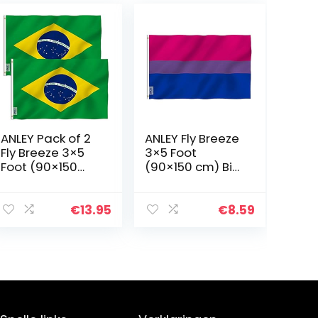
ANLEY Pack of 2
ANLEY Fly Breeze
Fly Breeze 3×5
3×5 Foot
Foot (90×150
(90×150 cm) Bi
cm) Brazil Flag –
Pride Flag –
Vivid Color and
Levendige
UV Fade
kleuren en UV-
€
13.95
€
8.59
Resistant –
bestendigheid –
Canvas Header
Canvaskop en
and…
dubbel…