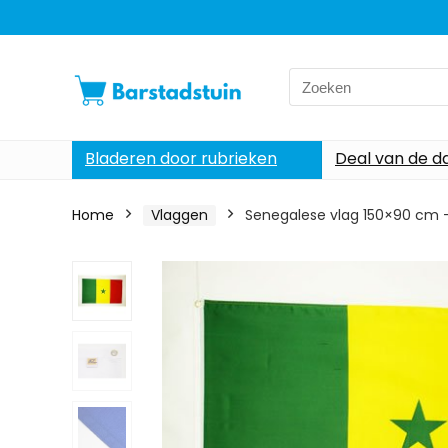
Search
for:
Bladeren door rubrieken
Deal van de d
Home
Vlaggen
Senegalese vlag 150×90 cm –