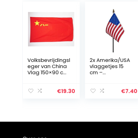
Volksbevrijdingsl
2x Amerika/USA
eger van China
vlaggetjes 15
Vlag 150×90 cm
cm –
voor een paal –
Amerikaanse
PLA Chinese
vlag –
vlaggen 90 x 150
Verenigde
€
19.30
€
7.40
cm – Banier 3×5
Staten landen
ft met gat…
thema
versiering/decor
atie