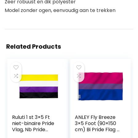
Zeer robuust en dik polyester
Model zonder ogen, eenvoudig aan te trekken
Related Products
Ruluti 1 st 3×5 Ft
ANLEY Fly Breeze
niet-binaire Pride
3×5 Foot (90×150
Vlag, Nb Pride
cm) Bi Pride Flag –
Genderqueer
Levendige kleuren