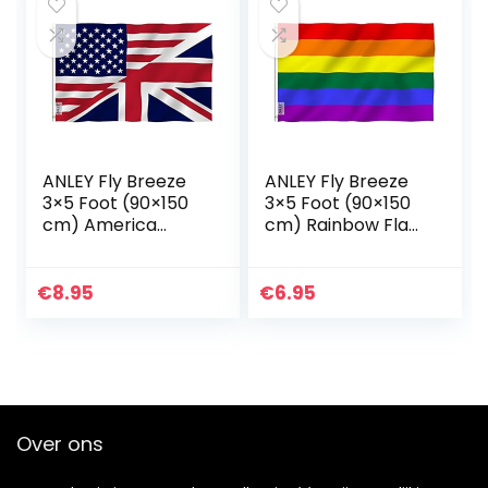
ANLEY Fly Breeze
ANLEY Fly Breeze
3×5 Foot (90×150
3×5 Foot (90×150
cm) America
cm) Rainbow Flag
Britain Friendship
– Levendige
Flag – Levendige
kleuren en UV-
kleuren en UV-
vervagend –
€
8.95
€
6.95
lichtbestendig…
Canvaskop en
dubbel gestikt…
Over ons