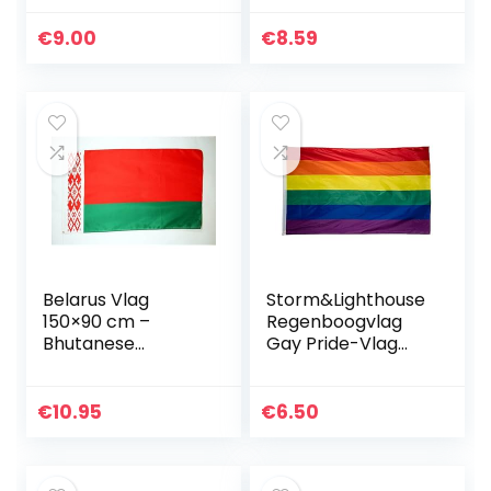
Geslacht Identiteit
en UV-
Vlaggen Polyester
bestendigheid –
€
9.00
€
8.59
met Messing…
Canvaskop en
dubbel…
Belarus Vlag
Storm&Lighthouse
150×90 cm –
Regenboogvlag
Bhutanese
Gay Pride-Vlag
vlaggen 90 x 150
Banner 90x150cm
cm – Banner 3×5
LGBT Gay Pride
ft Hoge kwaliteit –
Homosexuell
€
10.95
€
6.50
AZ FLAG
Lesbische Festival…