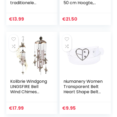
traditionele
50 cm Hoogte,
Chinese
Bruin
verbazingwekkend
e 4 buizen 5 bellen
€
13.99
€
21.50
en houten voet
Brons windgong
voor…
Kolibrie Windgong
niumanery Women
LINGSFIRE Bell
Transparent Belt
Wind Chimes
Heart Shape Belt
Outdoor & Indoor
Buckle Invisible
Decoratie Grote
Clear Waist Belt 1#
Metalen Windgong
€
17.99
€
9.95
35 inch Retro