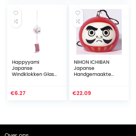
Messing…
Happyyami
NIHON ICHIBAN
Japanse
Japanse
Windklokken Glas
Handgemaakte
Windklokken
Glazen Windbel
Home Decors
met Daruma
Ornamenten Auto
Talisman
€
6.27
€
22.09
Decoratie
Verjaardagscadea
us
Over ons