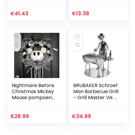
Ornamenten
Spike Hickadee
Tuindecoratie
Silhouet tuin
Outdoor Thuis
decoratie op
€
41.43
€
13.38
Engel Beeldjes
tak,Huis tuin
decoraties
Nightmare Before
BRUBAKER Schroef
Christmas Mickey
Man Barbecue Grill
Mouse pompoen
– Grill Master Vis –
krans-Jack
Handgemaakte
Skellington krans,
IJzer Figuur Metal
Disney Halloween
Man – Metal Figure
€
28.99
€
34.99
krans, Mi-ckey
Gift Idee…
muis krans…