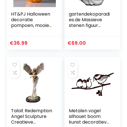
HT&PJ Halloween
gartendekoparadi
decoratie
es.de Massieve
pompoen, mooie
stenen figuur
pompoen
Rottweiler hond
decoratie
tuinfiguur gegoten
ornamenten,
steen
€
36.99
€
69.00
herfstdecoratie
vorstbestendig
pompoen,
woondecoratie (A)
Taloit Redemption
Metalen vogel
Angel Sculpture
silhouet boom
Creatieve
kunst decoratieve