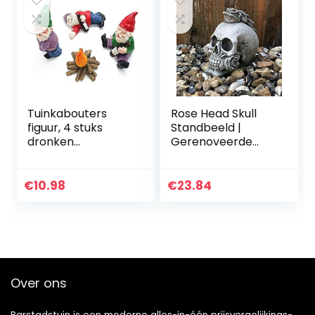
Tuinkabouters
Rose Head Skull
figuur, 4 stuks
Standbeeld |
dronken
Gerenoveerde
tuinkabouters, mini
steen beton
tuinkabouters,
gotische tuin
gebruikt voor
ornament
€
10.98
€
23.84
poppenhuis
tuindecoratie…
Over ons