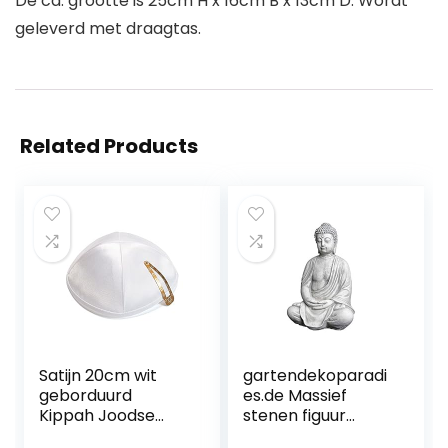
De ca. grootte is 25cm H x 16cm B x 13cm D. Wordt
geleverd met draagtas.
Related Products
Satijn 20cm wit
gartendekoparadi
geborduurd
es.de Massief
Kippah Joodse
stenen figuur
tempel Yarmulke
Boeddhabeeld van