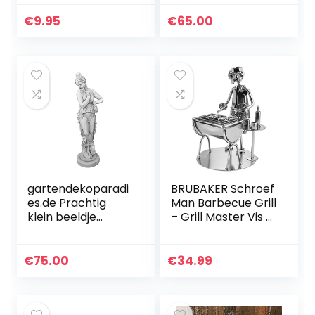
synagoge
gegoten steen,
vorstbestendig
€
9.95
€
65.00
(grijs)
gartendekoparadi
BRUBAKER Schroef
es.de Prachtig
Man Barbecue Grill
klein beeldje
– Grill Master Vis –
antiek van
Handgemaakte
gegoten steen,
IJzer Figuur Metal
vorstbestendig
Man – Metal Figure
€
75.00
€
34.99
Gift Idee…