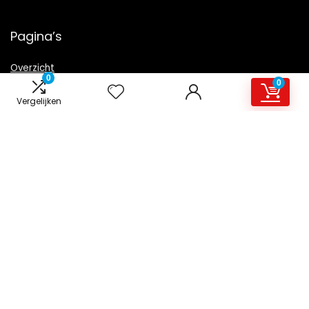
Pagina’s
Overzicht
0
0
Vergelijken
Snelle links
Home
Alles winkelen
Blogs
Onze webshops
Adverteren
Verklaringen
Privacybeleid