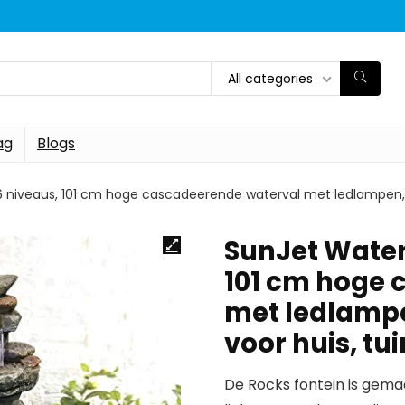
All categories
ag
Blogs
 niveaus, 101 cm hoge cascadeerende waterval met ledlampen, r
SunJet Water
101 cm hoge 
met ledlampe
voor huis, tu
De Rocks fontein is gema