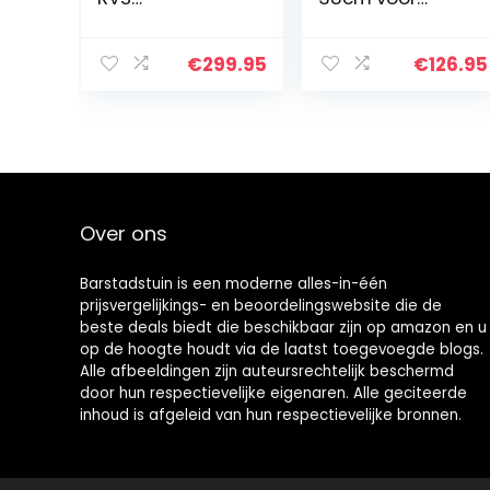
kogelfontein
fonteinen
met 3 roestvrij
gemaakt van
stalen bollen
mat geborsteld
€
299.95
€
126.95
mat geborsteld,
RVS DIY
incl. LED-
tuinfontein
verlichting,
waterornament
waterspel…
bal fontein
voor…
Over ons
Barstadstuin is een moderne alles-in-één
prijsvergelijkings- en beoordelingswebsite die de
beste deals biedt die beschikbaar zijn op amazon en u
op de hoogte houdt via de laatst toegevoegde blogs.
Alle afbeeldingen zijn auteursrechtelijk beschermd
door hun respectievelijke eigenaren. Alle geciteerde
inhoud is afgeleid van hun respectievelijke bronnen.