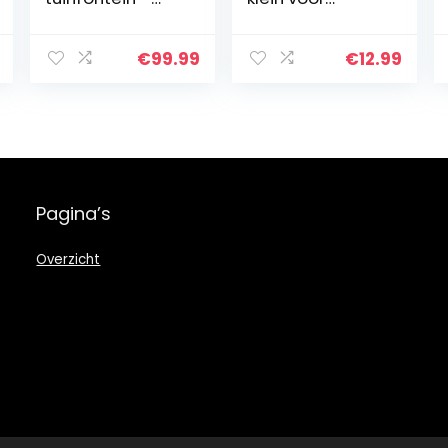
cascadefontein,
waterpartijen |
zonnefontein, 5
18,7mm
niveaus,
binnendraad | 3
€
99.99
€
12.99
terracotta
sproeiers voor
vaten,
prachtige
wijnbladerenpat
waterbeelden
roon…
Pagina’s
Overzicht