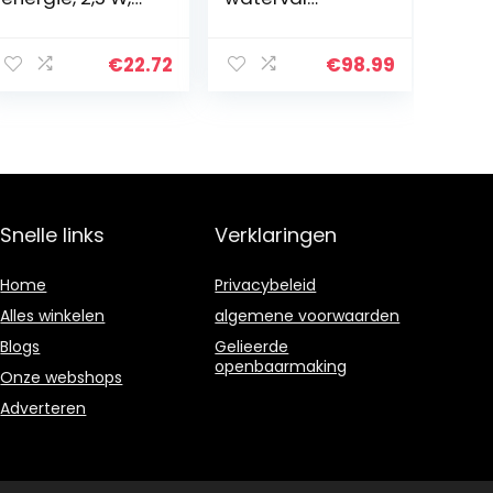
160 mm,
fontein, buiten
vijverpomp,
vat water
outdoor,
fontein met
€
22.72
€
98.99
waterpomp,
handpomp,
drijvende
rustieke massief
fonteinpomp
houten
met 6…
constructie,
buiten…
Snelle links
Verklaringen
Home
Privacybeleid
Alles winkelen
algemene voorwaarden
Blogs
Gelieerde
openbaarmaking
Onze webshops
Adverteren