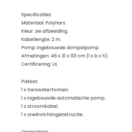
Specificaties:
Materiaal: Polyhars
Kleur: zie afbeelding.
Kabellengte: 2 m.
Pomp: ingebouwde dompelpomp.
Afmetingen: 46 x 31 x 101 cm (l x b x h).
Certificering: UL
Pakket:
1 x harswaterfontein.
1 x ingebouwde automatische pomp.
1 x stroomkabel.
1 x snelinrichtingsinstructie.
Opmerking: