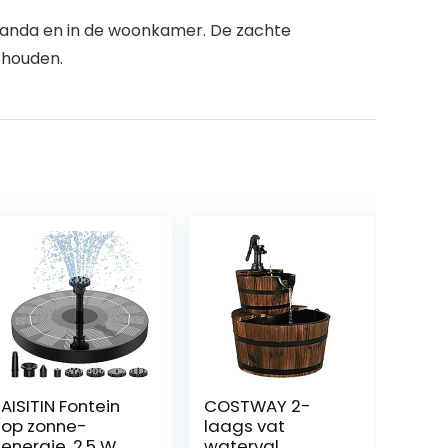
 veranda en in de woonkamer. De zachte
 houden.
AISITIN Fontein
COSTWAY 2-
op zonne-
laags vat
energie, 2,5 W,
waterval