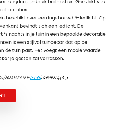
or langdurig gebruik buitenshuis. Geschikt voor
asdecoraties.
n beschikt over een ingebouwd 5-ledlicht. Op
enkant bevindt zich een ledlicht. De
 ‘s nachts in je tuin in een bepaalde decoratie.
tein is een stijlvol tuindecor dat op de
en de tuin past. Het voegt een mooie waarde
eker je gasten zal verrassen.
04/2023 14:54 PST-
Details
)
&
FREE Shipping
.
RT