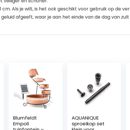
t veiliger en schoner.
1 cm. Als je wilt, is het ook geschikt voor gebruik op de
eluid afgeeft, waar je aan het einde van de dag van zult
Blumfeldt
AQUANIQUE
Empoli
sproeikop set
tuinfontein –
klein voor