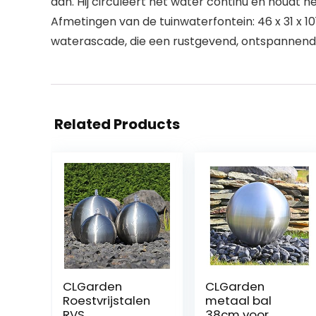
aan. Hij circuleert het water continu en houdt he
Afmetingen van de tuinwaterfontein: 46 x 31 x 10
waterascade, die een rustgevend, ontspannend g
Related Products
CLGarden
CLGarden
Roestvrijstalen
metaal bal
RVS
38cm voor