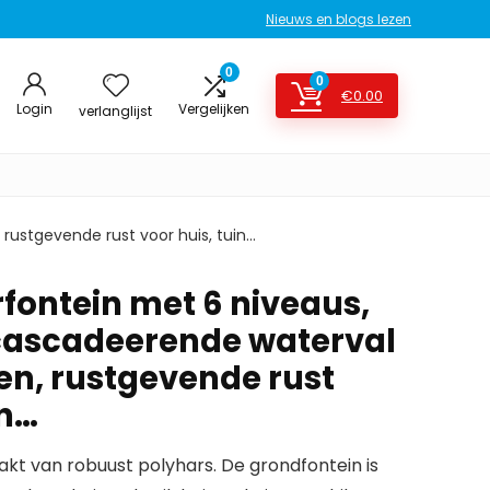
Nieuws en blogs lezen
0
0
€
0.00
Login
Vergelijken
verlanglijst
ustgevende rust voor huis, tuin…
fontein met 6 niveaus,
cascadeerende waterval
n, rustgevende rust
in…
akt van robuust polyhars. De grondfontein is