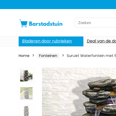
Search
for:
Bladeren door rubrieken
Deal van de d
Home
Fonteinen
SunJet Waterfontein met 6