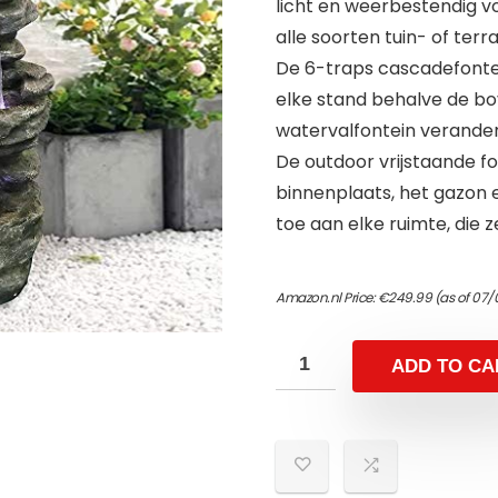
licht en weerbestendig vo
alle soorten tuin- of terr
De 6-traps cascadefontei
elke stand behalve de bov
watervalfontein verandert
De outdoor vrijstaande fon
binnenplaats, het gazon 
toe aan elke ruimte, die z
Amazon.nl Price:
€
249.99
(as of 07/
ADD TO CA