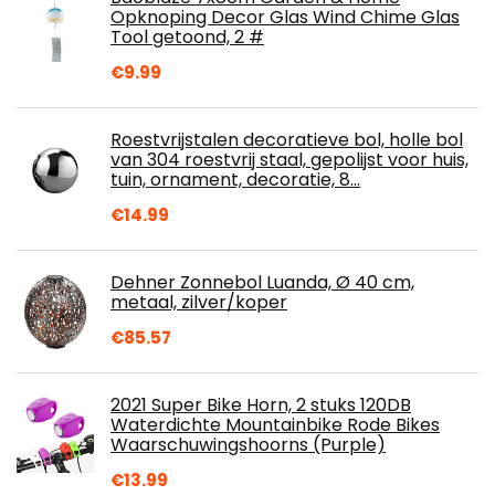
Opknoping Decor Glas Wind Chime Glas
Tool getoond, 2 #
€
9.99
Roestvrijstalen decoratieve bol, holle bol
van 304 roestvrij staal, gepolijst voor huis,
tuin, ornament, decoratie, 8…
€
14.99
Dehner Zonnebol Luanda, Ø 40 cm,
metaal, zilver/koper
€
85.57
2021 Super Bike Horn, 2 stuks 120DB
Waterdichte Mountainbike Rode Bikes
Waarschuwingshoorns (Purple)
€
13.99