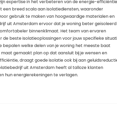
jn expertise in het verbeteren van de energie-efficiënti
dt een breed scala aan isolatiediensten, waaronder
e. Door gebruik te maken van hoogwaardige materialen en
ijf uit Amsterdam ervoor dat je woning beter geïsoleerd 
 comfortabeler binnenklimaat. Het team van ervaren
r de beste isolatieoplossingen voor jouw specifieke situati
te bepalen welke delen van je woning het meeste baat
op maat gemaakt plan op dat aansluit bij je wensen en
ciëntie, draagt goede isolatie ook bij aan geluidsreducti
atiebedrijf uit Amsterdam heeft al talloze klanten
 hun energierekeningen te verlagen.