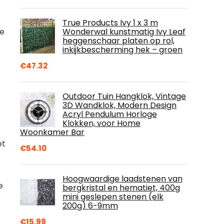
True Products Ivy 1 x 3 m
Wonderwal kunstmatig Ivy Leaf
ke
heggenschaar platen op rol,
inkijkbescherming hek – groen
€
47.32
Outdoor Tuin Hangklok, Vintage
3D Wandklok, Modern Design
Acryl Pendulum Horloge
Klokken, voor Home
Woonkamer Bar
et
€
54.10
Hoogwaardige laadstenen van
e
bergkristal en hematiet, 400g
mini geslepen stenen (elk
200g) 6-9mm
€
15.99