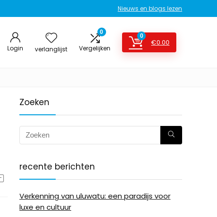
Nieuws en blogs lezen
0
0
€
0.00
Login
Vergelijken
verlanglijst
Zoeken
recente berichten
Verkenning van uluwatu: een paradijs voor
luxe en cultuur