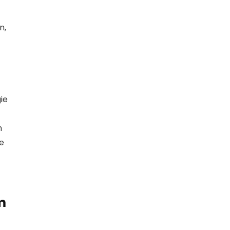
n,
ie
n
je
m