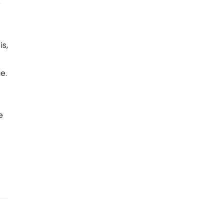
e
is,
e.
e