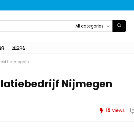
All categories
ag
Blogs
akt het mogelijk
atiebedrijf Nijmegen
15
Views