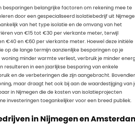
n en besparingen belangrijke factoren om rekening mee te
leren door een gespecialiseerd isolatiebedrijf uit Nijmege
fhankelijk van het type isolatie en de omvang van het
riëren van €15 tot €30 per vierkante meter, terwijl
ssen €40 en €60 per vierkante meter. Hoewel deze initiële
tie op de lange termijn aanzienlijke besparingen op je
woning minder warmte verliest, verbruik je minder energ
n resulteren in een jaarlijkse besparing van enkele
bruik en de verbeteringen die zijn aangebracht. Bovendie
woning, maar draagt het ook bij aan de waardestijging van 
kbaar in Nijmegen die de kosten van isolatieprojecten
e investeringen toegankelijker voor een breed publiek.
ebedrijven in Nijmegen en Amsterda