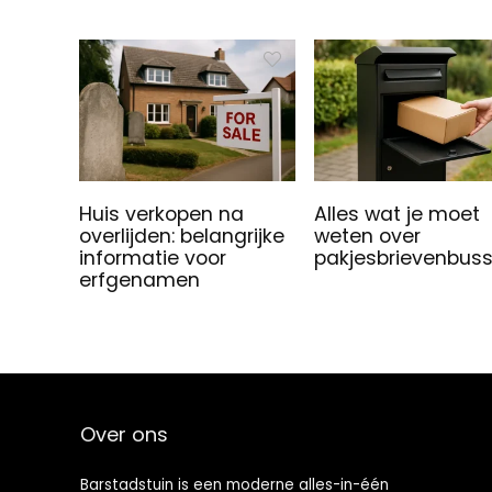
Huis verkopen na
Alles wat je moet
overlijden: belangrijke
weten over
informatie voor
pakjesbrievenbus
erfgenamen
Over ons
Barstadstuin is een moderne alles-in-één