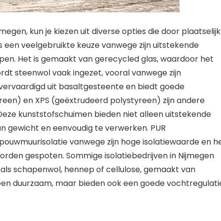
megen, kun je kiezen uit diverse opties die door plaatselij
s een veelgebruikte keuze vanwege zijn uitstekende
pen. Het is gemaakt van gerecycled glas, waardoor het
ordt steenwol vaak ingezet, vooral vanwege zijn
vervaardigd uit basaltgesteente en biedt goede
reen) en XPS (geëxtrudeerd polystyreen) zijn andere
. Deze kunststofschuimen bieden niet alleen uitstekende
van gewicht en eenvoudig te verwerken. PUR
spouwmuurisolatie vanwege zijn hoge isolatiewaarde en h
 worden gespoten. Sommige isolatiebedrijven in Nijmegen
zoals schapenwol, hennep of cellulose, gemaakt van
lleen duurzaam, maar bieden ook een goede vochtregulati