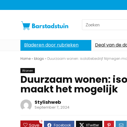
Search
for:
Bladeren door rubrieken
Deal van de d
Home
»
blogs
»
Duurzaam wonen: isolatiebedrijf Nijmegen ma
Wonen
Duurzaam wonen: isol
maakt het mogelijk
Stylishweb
September 7, 2024
0
Save