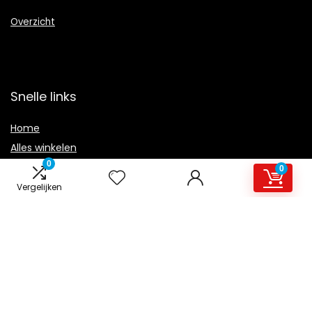
Overzicht
Snelle links
Home
Alles winkelen
0
Blogs
0
Onze webshops
Vergelijken
Adverteren
Verklaringen
Privacybeleid
algemene voorwaarden
Gelieerde openbaarmaking