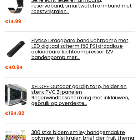
Serie echt lederen armband,
reserveband, smartwatch armband met
roestvrijstalen…
€
14.99
Flytise Draagbare bandluchtpomp met
LED digitaal scherm 150 PSI draadloze
oplaadbare luchtcompressor 12V
bandenpomp met…
€
40.94
XFLOFE Outdoor gordijn tarp, helder en
sterk PVC Zijpanelen
Regenwindbescherming met inklauwen,
gebruik op overdekte…
€
164.92
300 stks bloem smiley handgemaakte
polymeer klei kralen brief dier fruit thema