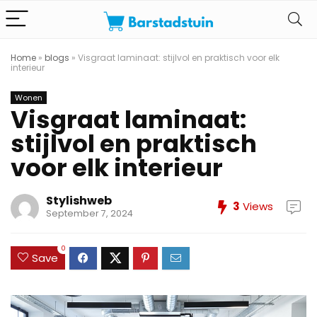
Home
»
blogs
»
Visgraat laminaat: stijlvol en praktisch voor elk
interieur
Wonen
Visgraat laminaat:
stijlvol en praktisch
voor elk interieur
Stylishweb
3
Views
September 7, 2024
0
Save