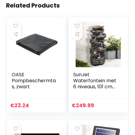
Related Products
OASE
SunJet
Pompbeschermta
Waterfontein met
s, zwart
6 niveaus, 101 cm
hoge
cascadeerende
waterval met
€
23.24
€
249.99
ledlampen,
rustgevende rust
voor huis, tuin…