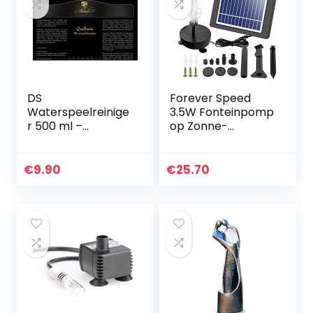
DS
Forever Speed
Waterspeelreinige
3.5W Fonteinpomp
r 500 ml –
op Zonne-
fonteinreiniger
energie,Vijverpom
voor tuin- en
p op Zonne-
kamerfontein
Energie LED,Solar
€
9.90
€
25.70
Fonteinpomp Voor
Tuin Met Batterij…