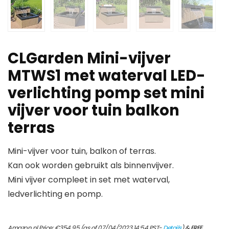
CLGarden Mini-vijver
MTWS1 met waterval LED-
verlichting pomp set mini
vijver voor tuin balkon
terras
Mini-vijver voor tuin, balkon of terras.
Kan ook worden gebruikt als binnenvijver.
Mini vijver compleet in set met waterval,
ledverlichting en pomp.
Amazon.nl Price:
€
354.95
(as of 07/04/2023 14:54 PST-
Details
)
&
FREE