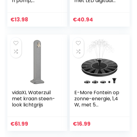
n pomp,
met LED digitaal
1.4W,zonne-
scherm 150 PSI
energie, voor
draadloze
vogelbad,
oplaadbare
€
13.98
€
40.94
aquarium, vijver of
luchtcompressor
tuindecoratie
12V bandenpomp
met…
vidaXL Waterzuil
E-More Fontein op
met kraan steen-
zonne-energie, 1,4
look lichtgrijs
W, met 5
sproeiers,
monokristallijn
zonne-
€
61.99
€
16.99
waterpomp,
eenvoudige