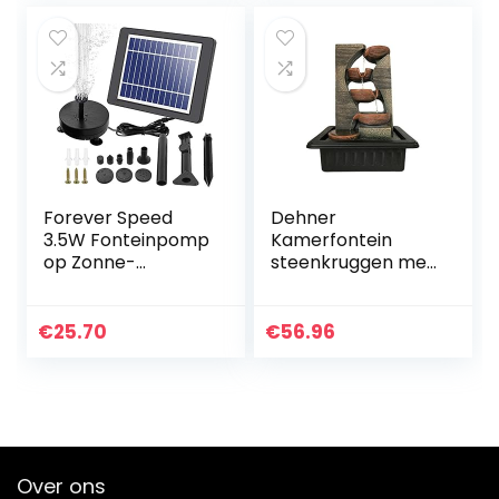
installatie, zonne…
Forever Speed
Dehner
3.5W Fonteinpomp
Kamerfontein
op Zonne-
steenkruggen met
energie,Vijverpom
LED-verlichting, ca.
p op Zonne-
40 x 23 x 31 cm,
Energie LED,Solar
polyhars,
€
25.70
€
56.96
Fonteinpomp Voor
grijs/bruin
Tuin Met Batterij…
Over ons