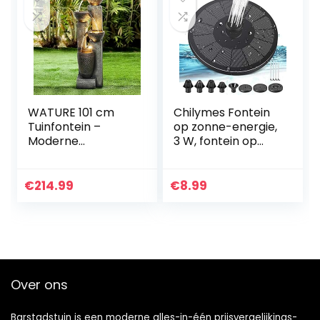
WATURE 101 cm
Chilymes Fontein
Tuinfontein –
op zonne-energie,
Moderne
3 W, fontein op
buitenfontein met
zonne-energie
rustgevende
voor de tuin,
watergeluiden,
fontein op zonne-
€
214.99
€
8.99
elektrische LED-
energie voor
lichtwaterval,
buiten, met…
mooie…
Over ons
Barstadstuin is een moderne alles-in-één prijsvergelijkings-