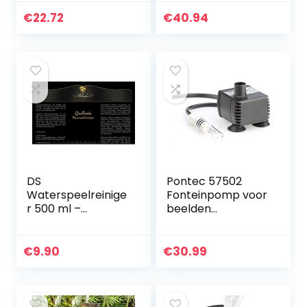
outdoor,
draadloze
waterpomp,
oplaadbare
€
22.72
€
40.94
drijvende
luchtcompressor
fonteinpomp met
12V bandenpomp
6…
met…
DS
Pontec 57502
Waterspeelreinige
Fonteinpomp voor
r 500 ml –
beelden
fonteinreiniger
PondoCompact
voor tuin- en
waterpretpomp
kamerfontein
fonteinpomp voor
€
9.90
€
30.99
binnen 300 l/h