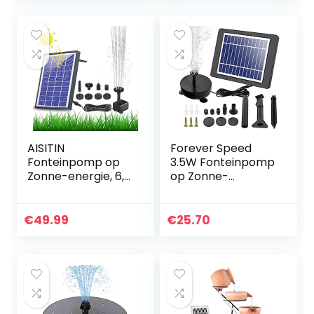
buiten, met…
constructie,
buiten…
AISITIN
Forever Speed
Fonteinpomp op
3.5W Fonteinpomp
Zonne-energie, 6,5
op Zonne-
W, Ingebouwde
energie,Vijverpom
1500 mAh Batterij,
p op Zonne-
Verbeterde
Energie LED,Solar
€
49.99
€
25.70
Vijverpomp op
Fonteinpomp Voor
Zonne-energie…
Tuin Met Batterij…