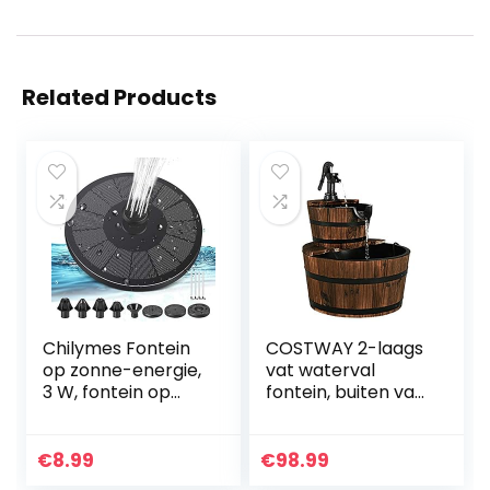
Related Products
Chilymes Fontein
COSTWAY 2-laags
op zonne-energie,
vat waterval
3 W, fontein op
fontein, buiten vat
zonne-energie
water fontein met
voor de tuin,
handpomp,
fontein op zonne-
rustieke massief
€
8.99
€
98.99
energie voor
houten