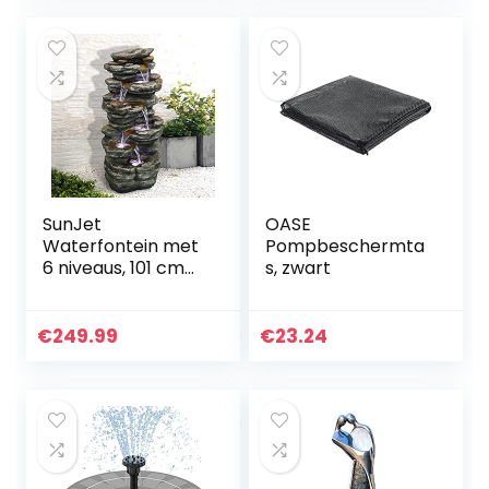
decoratie (geen…
SunJet
OASE
Waterfontein met
Pompbeschermta
6 niveaus, 101 cm
s, zwart
hoge
cascadeerende
waterval met
€
249.99
€
23.24
ledlampen,
rustgevende rust
voor huis, tuin…