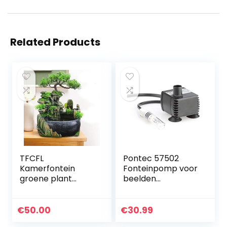
Related Products
TFCFL
Pontec 57502
Kamerfontein
Fonteinpomp voor
groene plant
beelden
fontein tuinfontein
PondoCompact
fontein LED
waterpretpomp
verlichting outdoor
fonteinpomp voor
€
50.00
€
30.99
fontein waterval
binnen 300 l/h