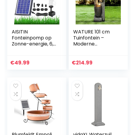
AISITIN
WATURE 101 cm
Fonteinpomp op
Tuinfontein –
Zonne-energie, 6,5
Moderne
W, Ingebouwde
buitenfontein met
1500 mAh Batterij,
rustgevende
Verbeterde
watergeluiden,
€
49.99
€
214.99
Vijverpomp op
elektrische LED-
Zonne-energie…
lichtwaterval,
mooie…
Blumfeldt Empoli
vidaXL Waterzuil