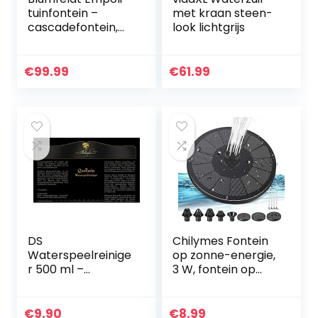
tuinfontein –
met kraan steen-
cascadefontein,
look lichtgrijs
zonnefontein, 5
niveaus,
terracotta vaten,
€
99.99
€
61.99
wijnbladerenpatro
on…
DS
Chilymes Fontein
Waterspeelreinige
op zonne-energie,
r 500 ml –
3 W, fontein op
fonteinreiniger
zonne-energie
voor tuin- en
voor de tuin,
kamerfontein
fontein op zonne-
€
9.90
€
8.99