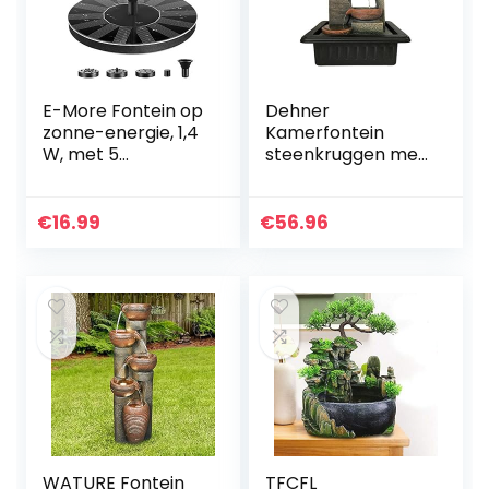
E-More Fontein op
Dehner
zonne-energie, 1,4
Kamerfontein
W, met 5
steenkruggen met
sproeiers,
LED-verlichting, ca.
monokristallijn
40 x 23 x 31 cm,
zonne-
polyhars,
€
16.99
€
56.96
waterpomp,
grijs/bruin
eenvoudige
installatie, zonne…
WATURE Fontein
TFCFL