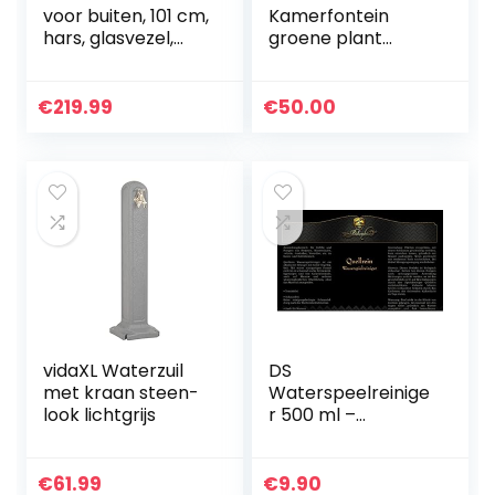
voor buiten, 101 cm,
Kamerfontein
hars, glasvezel,
groene plant
vrijstaande
fontein tuinfontein
waterval, fontein
fontein LED
met rustgevende
verlichting outdoor
€
219.99
€
50.00
en ontspannende…
fontein waterval
decoratie (geen…
vidaXL Waterzuil
DS
met kraan steen-
Waterspeelreinige
look lichtgrijs
r 500 ml –
fonteinreiniger
voor tuin- en
kamerfontein
€
61.99
€
9.90