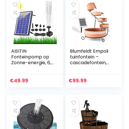
AISITIN
Blumfeldt Empoli
Fonteinpomp op
tuinfontein –
Zonne-energie, 6,5
cascadefontein,
W, Ingebouwde
zonnefontein, 5
1500 mAh Batterij,
niveaus,
Verbeterde
terracotta vaten,
€
49.99
€
99.99
Vijverpomp op
wijnbladerenpatro
Zonne-energie…
on…