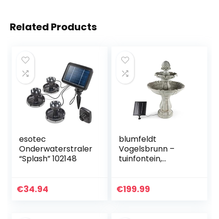
Related Products
esotec
blumfeldt
Onderwaterstraler
Vogelsbrunn –
“Splash” 102148
tuinfontein,
fontein,
decoratieve
fontein, vogelbad,
€
34.94
€
199.99
betonlook, 3 watt
zonnepaneel,
pomp, 250…