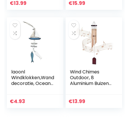
e 4 buizen 5 bellen
Woondecoratie 40
€
13.99
€
15.99
en houten voet
cm
Brons windgong
voor…
laoonl
Wind Chimes
Windklokken,Wand
Outdoor, 8
decoratie, Ocean
Aluminium Buizen
Series Hanger
Wind Chimes voor
Geschenken
Tuin Patio
Ocean Wind
Achtertuin Home
€
4.93
€
13.99
Ambachten Kleine
Decor (Golden)
Vis Hangers
Woonaccessoires…