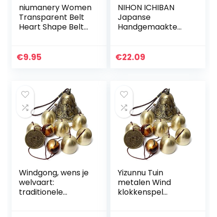
niumanery Women
NIHON ICHIBAN
Transparent Belt
Japanse
Heart Shape Belt
Handgemaakte
Buckle Invisible
Glazen Windbel
Clear Waist Belt 1#
met Daruma
Talisman
€
9.95
€
22.09
Windgong, wens je
Yizunnu Tuin
welvaart:
metalen Wind
traditionele
klokkenspel
Chinese
Outdoor indoor bel
verbazingwekkend
Wind klokkenspel