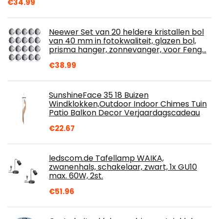
€
34.99
Neewer Set van 20 heldere kristallen bol
van 40 mm in fotokwaliteit, glazen bol,
prisma hanger, zonnevanger, voor Feng…
€
38.99
SunshineFace 35 18 Buizen
Windklokken,Outdoor Indoor Chimes Tuin
Patio Balkon Decor Verjaardagscadeau
€
22.67
ledscom.de Tafellamp WAIKA,
zwanenhals, schakelaar, zwart, 1x GU10
max. 60W, 2st.
€
51.96