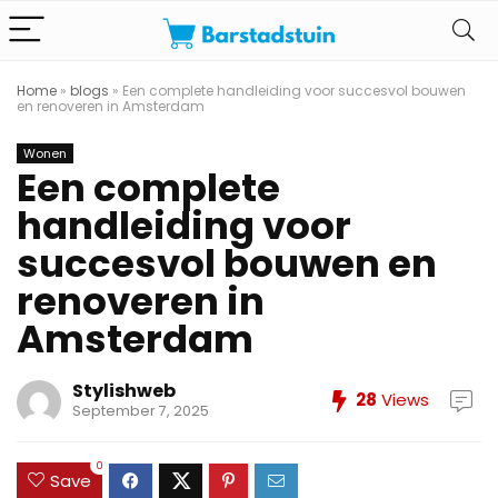
Home
»
blogs
»
Een complete handleiding voor succesvol bouwen
en renoveren in Amsterdam
Wonen
Een complete
handleiding voor
succesvol bouwen en
renoveren in
Amsterdam
Stylishweb
28
Views
September 7, 2025
0
Save